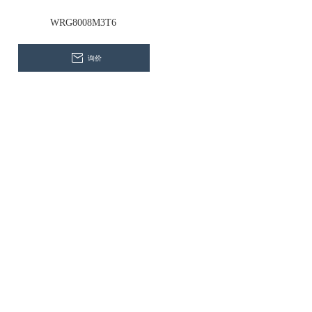
WRG8008M3T6
询价
首页
品牌简介
产品系列
新闻资讯
贴心服务
联系我们