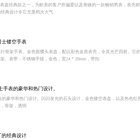
期生产的大表盘经典款之一，为欧美的客户所偏爱以及青睐的一款畅销男表，表壳
的经典设计令它尤显档次大气
潮流男士镂空手表
T5是男性的流行骨架手表。金色骷髅头表盘，配以彩色金质表壳，令其光芒四射
骨架。表带：不锈钢手链，金色，宽24 * 20mm，带扣
G4是女士手表的豪华和热门设计。
G4是女士手表的豪华和热门设计。闪闪发光的石头设计，金色镂空表盘，以及热色
红色，骨架，透明
是我厂的经典设计