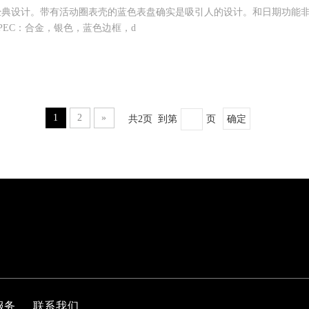
T5是我厂的经典设计。带有活动圈表壳的蓝色表盘确实是吸引人的设计。和日期
PEC：合金，银色，蓝色边框，d
1
2
»
共2页 到第
页
确定
服务
联系我们